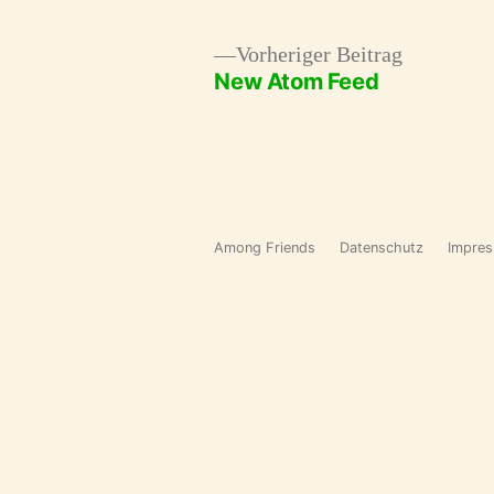
Vorherige
Vorheriger Beitrag
New Atom Feed
Beitrag:
Beitragsnavigation
Among Friends
Datenschutz
Impre