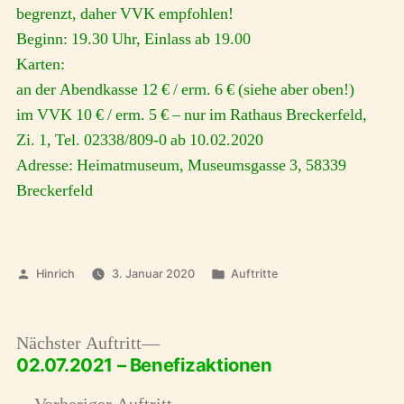
begrenzt, daher VVK empfohlen!
Beginn: 19.30 Uhr, Einlass ab 19.00
Karten:
an der Abendkasse 12 € / erm. 6 € (siehe aber oben!)
im VVK 10 € / erm. 5 € – nur im Rathaus Breckerfeld,
Zi. 1, Tel. 02338/809-0 ab 10.02.2020
Adresse: Heimatmuseum, Museumsgasse 3, 58339
Breckerfeld
Veröffentlicht
Veröffentlicht
Hinrich
3. Januar 2020
Auftritte
von
unter
Nächster
Nächster Auftritt
02.07.2021 – Benefizaktionen
Auftritt:
Beitragsnavigation
Vorheriger